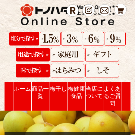
ホーム
商品一
梅干し
梅健康
当店に
よくあ
覧
食品
ついて
るご質
問